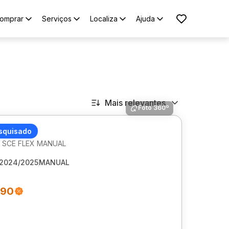
omprar
Serviços
Localiza
Ajuda
Mais relevantes
Foto 360º
 KWID
squisado
2V SCE FLEX MANUAL
2024/2025
MANUAL
490