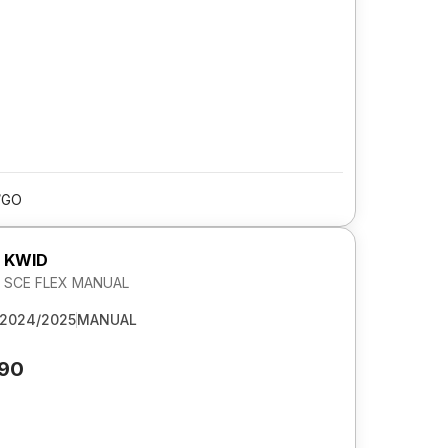
/GO
 KWID
2V SCE FLEX MANUAL
2024/2025
MANUAL
290