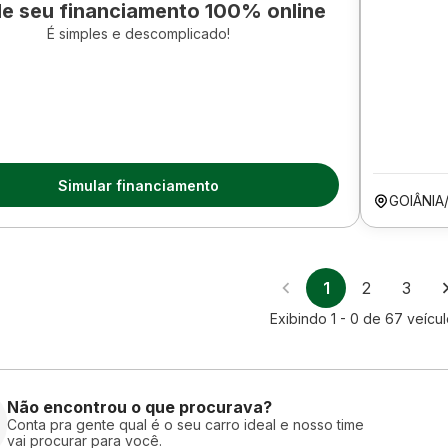
le seu financiamento 100% online
É simples e descomplicado!
Simular financiamento
GOIÂNIA
1
2
3
Exibindo
1 - 0
de
67
veícu
Não encontrou o que procurava?
Conta pra gente qual é o seu carro ideal e nosso time
vai procurar para você.