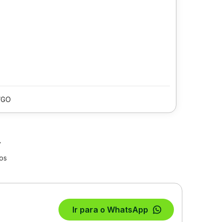
/GO
los
Ir para o WhatsApp