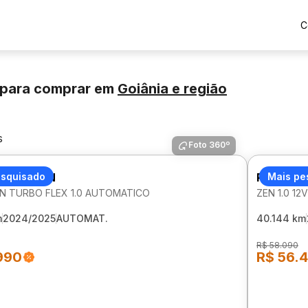
C
 para comprar
em
Goiânia
e região
s
Foto 360º
 KARDIAN
esquisado
RENAULT
Mais pe
N TURBO FLEX 1.0 AUTOMATICO
ZEN 1.0 1
m
2024/2025
AUTOMAT.
40.144 km
R$ 58.090
990
R$ 56.