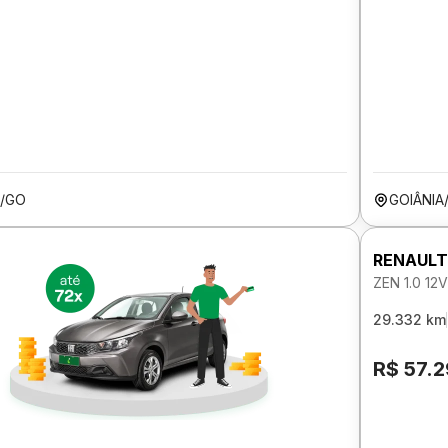
A/GO
GOIÂNIA
RENAULT
ZEN 1.0 1
29.332 km
R$ 57.