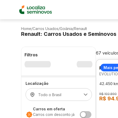
Home
/
Carros Usados
/
Goiânia
/
Renault
Renault: Carros Usados e Seminovos
67 veículo
Filtros
RENAULT
Mais p
EVOLUTIO
Localização
42.450 k
R$ 102.890
R$ 94.
Carros em oferta
Carros com desconto já