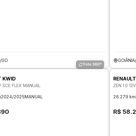
A/GO
GOIÂNIA
Foto 360º
T KWID
RENAULT
2V SCE FLEX MANUAL
ZEN 1.0 1
m
2024/2025
MANUAL
26.279 km
890
R$ 58.