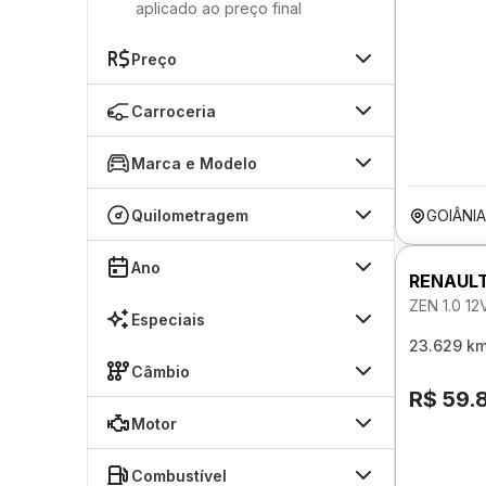
aplicado ao preço final
Preço
Carroceria
Marca e Modelo
Quilometragem
GOIÂNI
Ano
RENAUL
ZEN 1.0 1
Especiais
23.629 k
Câmbio
R$ 59.
Motor
Combustível