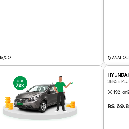
IS/GO
ANÁPOL
HYUNDAI
SENSE PLU
38.192 km
R$ 69.