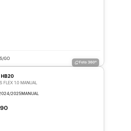
IS/GO
Foto 360º
 HB20
S FLEX 1.0 MANUAL
2024/2025
MANUAL
890