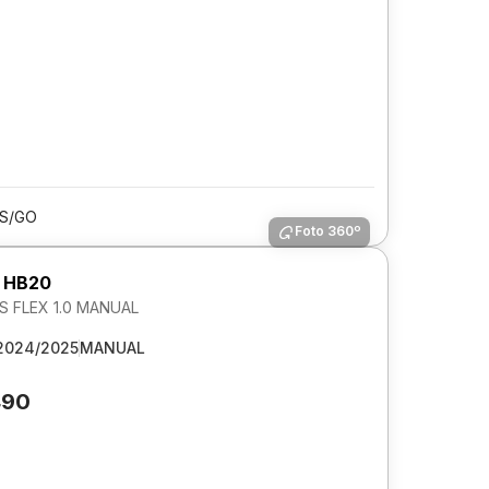
IS/GO
Foto 360º
 HB20
S FLEX 1.0 MANUAL
2024/2025
MANUAL
490