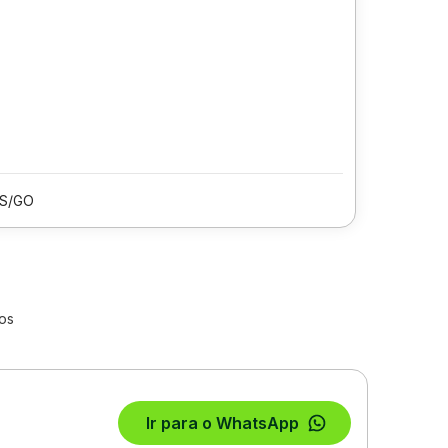
IS/GO
os
Ir para o WhatsApp