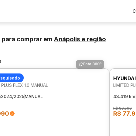
C
 para comprar
em
Anápolis
e região
s
Foto 360º
I HB20
esquisado
HYUNDAI
PLUS FLEX 1.0 MANUAL
LIMITED P
m
2024/2025
MANUAL
43.419 km
R$ 80.590
990
R$ 77.