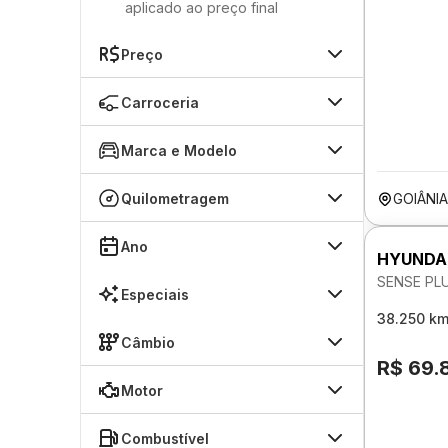
aplicado ao preço final
Preço
Carroceria
Marca e Modelo
Quilometragem
GOIÂNI
Ano
HYUNDA
SENSE PLU
Especiais
38.250 k
Câmbio
R$ 69.
Motor
Combustível