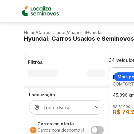
Home
/
Carros Usados
/
Anápolis
/
Hyundai
Hyundai: Carros Usados e Seminovos
34 veículo
Filtros
HYUNDA
Mais p
COMFORT 
Localização
45.896 k
R$ 81.090
R$ 74.
Carros em oferta
Carros com desconto já