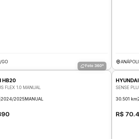
A/GO
ANÁPOL
Foto 360º
I HB20
HYUNDAI
S FLEX 1.0 MANUAL
SENSE PLU
m
2024/2025
MANUAL
30.501 km
890
R$ 70.