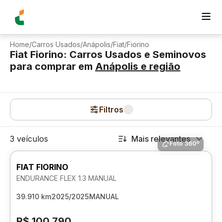
Home
/
Carros Usados
/
Anápolis
/
Fiat
/
Fiorino
Fiat Fiorino: Carros Usados e Seminovos
para comprar
em
Anápolis
e região
Filtros
3 veículos
Mais relevantes
Foto 360º
FIAT FIORINO
ENDURANCE FLEX 1.3 MANUAL
39.910 km
2025/2025
MANUAL
R$ 100.790