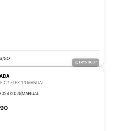
IS/GO
Foto 360º
RADA
 CP FLEX 1.3 MANUAL
2024/2025
MANUAL
890