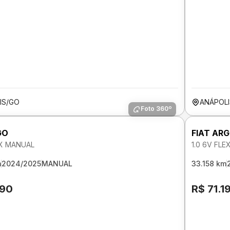
IS/GO
ANÁPOL
Foto 360º
GO
FIAT AR
EX MANUAL
1.0 6V FL
m
2024/2025
MANUAL
33.158 km
190
R$ 71.1