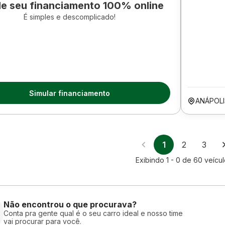
le seu financiamento 100% online
É simples e descomplicado!
Simular financiamento
ANÁPOL
1
2
3
Exibindo
1 - 0
de
60
veícu
Não encontrou o que procurava?
Conta pra gente qual é o seu carro ideal e nosso time
vai procurar para você.