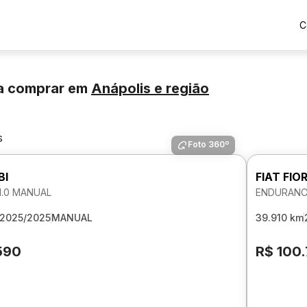
C
a comprar
em
Anápolis
e região
s
Foto 360º
BI
FIAT FIO
 1.0 MANUAL
ENDURANCE
2025/2025
MANUAL
39.910 km
590
R$ 100