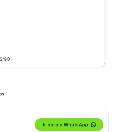
IS/GO
los
Ir para o WhatsApp