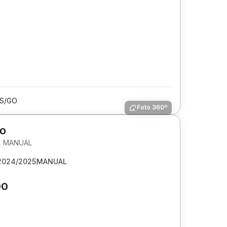
IS/GO
Foto 360º
GO
EX MANUAL
2024/2025
MANUAL
90