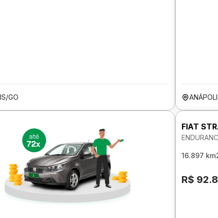
IS/GO
ANÁPOL
FIAT ST
ENDURANCE
16.897 km
R$ 92.