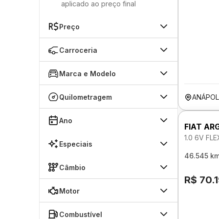
aplicado ao preço final
Preço
Carroceria
Marca e Modelo
Quilometragem
ANÁPOL
Ano
FIAT AR
1.0 6V FL
Especiais
46.545 k
Câmbio
R$ 70.
Motor
Combustível