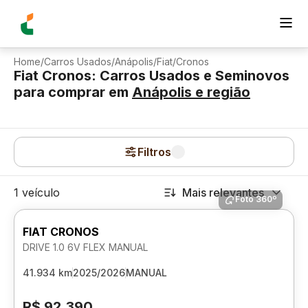
Home
/
Carros Usados
/
Anápolis
/
Fiat
/
Cronos
Fiat Cronos: Carros Usados e Seminovos
para comprar
em
Anápolis
e região
Filtros
1 veículo
Mais relevantes
Foto 360º
FIAT CRONOS
DRIVE 1.0 6V FLEX MANUAL
41.934 km
2025/2026
MANUAL
R$ 92.390