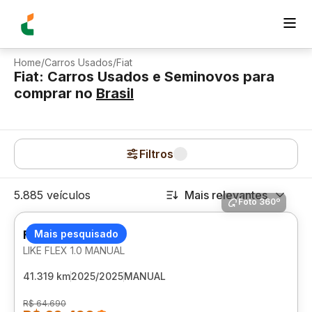
Home
/
Carros Usados
/
Fiat
Fiat: Carros Usados e Seminovos para
comprar
no
Brasil
Filtros
5.885 veículos
Mais relevantes
Foto 360º
FIAT MOBI
Mais pesquisado
LIKE FLEX 1.0 MANUAL
41.319 km
2025/2025
MANUAL
R$ 64.690