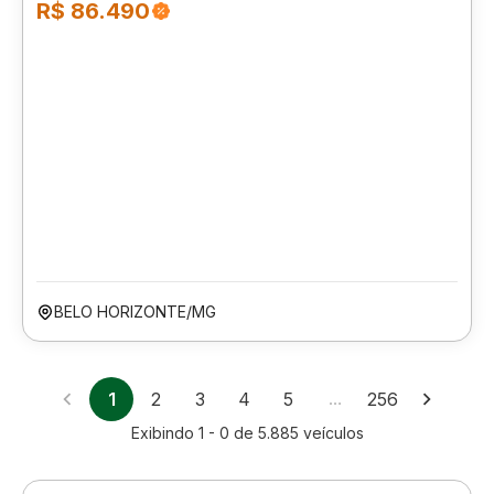
R$ 86.490
BELO HORIZONTE/MG
1
2
3
4
5
…
256
Exibindo
1 - 0
de
5.885
veículos