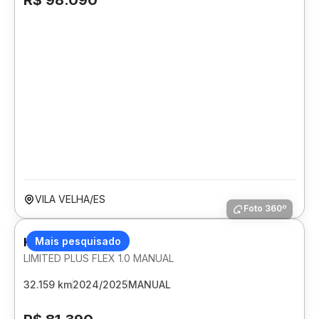
R$ 98.090
VILA VELHA/ES
Foto 360º
HYUNDAI HB20
Mais pesquisado
LIMITED PLUS FLEX 1.0 MANUAL
32.159 km
2024/2025
MANUAL