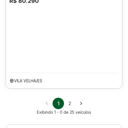
R$ 80.290
VILA VELHA/ES
1
2
Exibindo
1 - 0
de
25
veículos