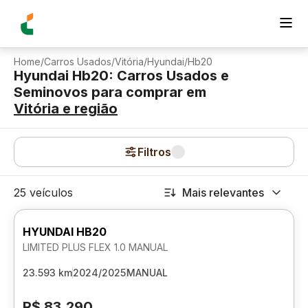
Home
/
Carros Usados
/
Vitória
/
Hyundai
/
Hb20
Hyundai Hb20: Carros Usados e
Seminovos para comprar
em
Vitória
e região
Filtros
25 veículos
Mais relevantes
HYUNDAI HB20
LIMITED PLUS FLEX 1.0 MANUAL
23.593 km
2024/2025
MANUAL
R$ 83.290