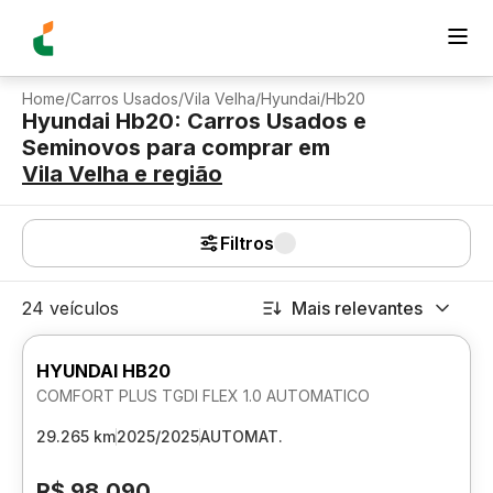
Home
/
Carros Usados
/
Vila Velha
/
Hyundai
/
Hb20
Hyundai Hb20: Carros Usados e
Seminovos para comprar
em
Vila Velha
e região
Filtros
24 veículos
Mais relevantes
HYUNDAI HB20
COMFORT PLUS TGDI FLEX 1.0 AUTOMATICO
29.265 km
2025/2025
AUTOMAT.
R$ 98.090