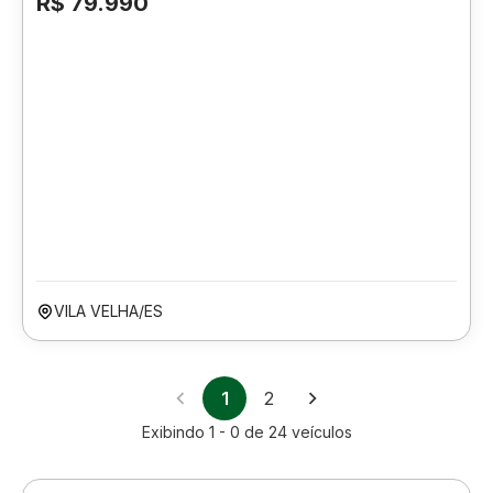
R$ 79.990
VILA VELHA/ES
1
2
Exibindo
1 - 0
de
24
veículos