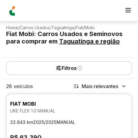
Home
/
Carros Usados
/
Taguatinga
/
Fiat
/
Mobi
Fiat Mobi: Carros Usados e Seminovos
para comprar
em
Taguatinga
e região
Filtros
28 veículos
Mais relevantes
FIAT MOBI
LIKE FLEX 1.0 MANUAL
22.643 km
2025/2025
MANUAL
R$ 63.390