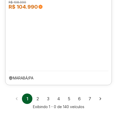
R$ 108.090
R$ 104.990
MARABÁ/PA
1
2
3
4
5
6
7
Exibindo
1 - 0
de
140
veículos