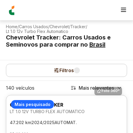
Home
/
Carros Usados
/
Chevrolet
/
Tracker
/
Lt 1.0 12v Turbo Flex Automatico
Chevrolet Tracker: Carros Usados e
Seminovos para comprar
no
Brasil
Filtros
140 veículos
Mais relevantes
Foto 360º
CHEVROLET TRACKER
Mais pesquisado
LT 1.0 12V TURBO FLEX AUTOMATICO
47.202 km
2024/2025
AUTOMAT.