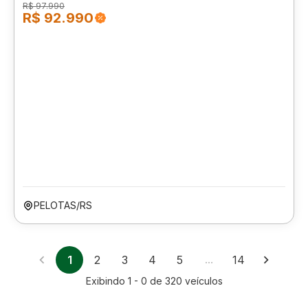
R$ 97.990
R$ 92.990
PELOTAS/RS
1
2
3
4
5
…
14
Exibindo
1 - 0
de
320
veículos