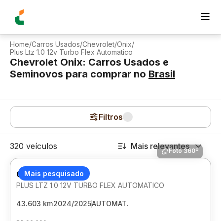
Home
/
Carros Usados
/
Chevrolet
/
Onix
/
Plus Ltz 1.0 12v Turbo Flex Automatico
Chevrolet Onix: Carros Usados e
Seminovos para comprar
no
Brasil
Filtros
320 veículos
Mais relevantes
Foto 360º
CHEVROLET ONIX
Mais pesquisado
PLUS LTZ 1.0 12V TURBO FLEX AUTOMATICO
43.603 km
2024/2025
AUTOMAT.