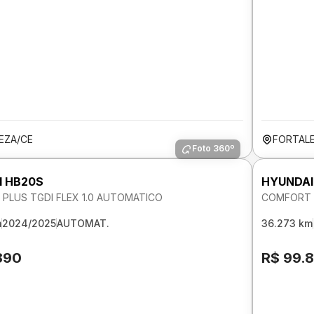
EZA/CE
FORTAL
Foto 360º
I HB20S
HYUNDAI
PLUS TGDI FLEX 1.0 AUTOMATICO
COMFORT P
m
2024/2025
AUTOMAT.
36.273 km
890
R$ 99.