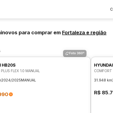
C
minovos para comprar
em
Fortaleza
e região
s
Foto 360º
I HB20S
HYUNDAI
PLUS FLEX 1.0 MANUAL
COMFORT P
m
2024/2025
MANUAL
31.948 km
R$ 85.
990