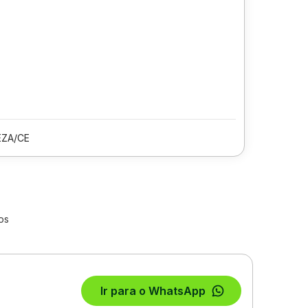
EZA/CE
os
Ir para o WhatsApp