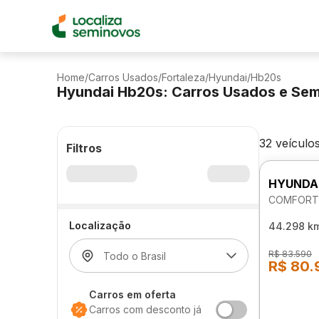
Home
/
Carros Usados
/
Fortaleza
/
Hyundai
/
Hb20s
Hyundai Hb20s: Carros Usados e Se
32 veículo
Filtros
HYUNDA
COMFORT 
Localização
44.298 k
R$ 83.590
R$ 80.
Carros em oferta
Carros com desconto já