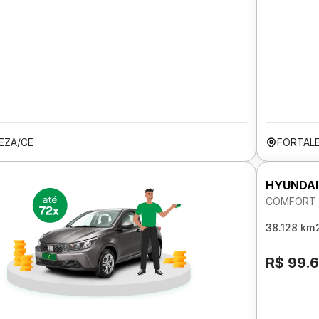
EZA/CE
FORTAL
HYUNDAI
COMFORT P
38.128 km
R$ 99.