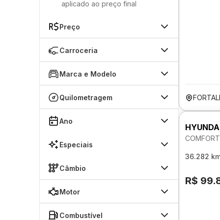
aplicado ao preço final
Preço
Carroceria
Marca e Modelo
Quilometragem
FORTAL
Ano
HYUNDA
COMFORT 
Especiais
36.282 k
Câmbio
R$ 99.
Motor
Combustível