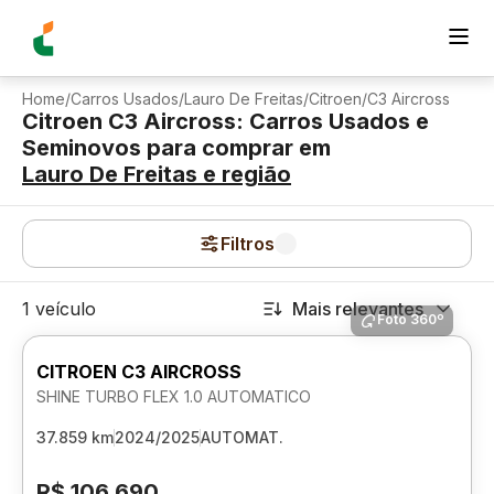
Home
/
Carros Usados
/
Lauro De Freitas
/
Citroen
/
C3 Aircross
Citroen C3 Aircross: Carros Usados e
Seminovos para comprar
em
Lauro De Freitas
e região
Filtros
1 veículo
Mais relevantes
Foto 360º
CITROEN C3 AIRCROSS
SHINE TURBO FLEX 1.0 AUTOMATICO
37.859 km
2024/2025
AUTOMAT.
R$ 106.690