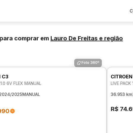
C
 para comprar
em
Lauro De Freitas
e região
Foto 360º
 C3
CITROEN
 1.0 6V FLEX MANUAL
LIVE PACK 
2024/2025
MANUAL
36.953 km
R$ 74.
990