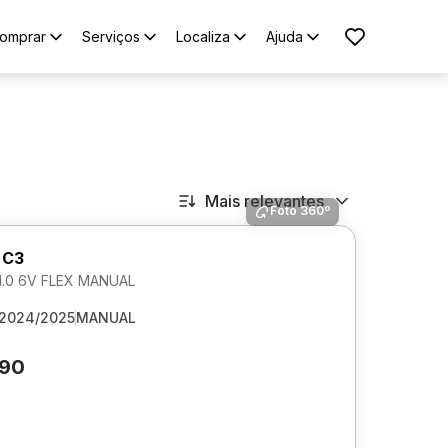
omprar
Serviços
Localiza
Ajuda
Mais relevantes
Foto 360º
 C3
1.0 6V FLEX MANUAL
2024/2025
MANUAL
690