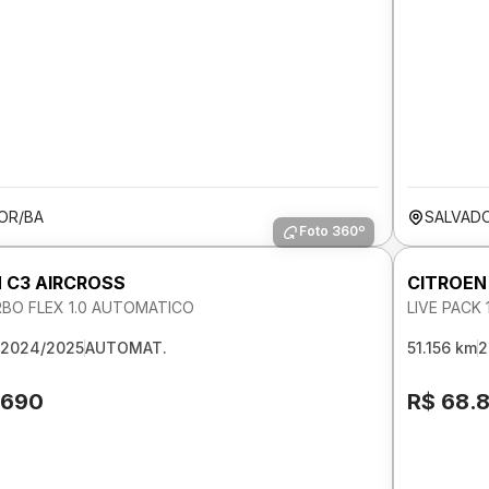
OR/BA
SALVAD
Foto 360º
 C3 AIRCROSS
CITROEN
RBO FLEX 1.0 AUTOMATICO
LIVE PACK 
2024/2025
AUTOMAT.
51.156 km
2
.690
R$ 68.