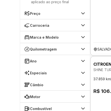
aplicado ao preço final
Preço
Carroceria
Marca e Modelo
Quilometragem
SALVAD
Ano
CITROEN
SHINE TU
Especiais
37.859 km
Câmbio
R$ 106
Motor
Combustível