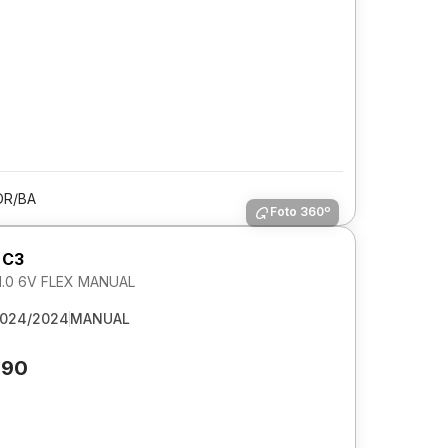
OR/BA
Foto 360º
 C3
1.0 6V FLEX MANUAL
024/2024
MANUAL
890