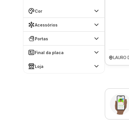
Cor
Acessórios
Portas
Final da placa
LAURO 
Loja