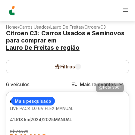
Home
/
Carros Usados
/
Lauro De Freitas
/
Citroen
/
C3
Citroen C3: Carros Usados e Seminovos
para comprar
em
Lauro De Freitas
e região
Filtros
6 veículos
Mais relevantes
Foto 360º
CITROEN C3
Mais pesquisado
LIVE PACK 1.0 6V FLEX MANUAL
41.518 km
2024/2025
MANUAL
R$ 74.390