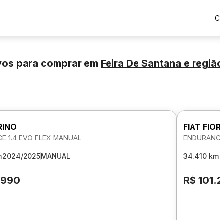
C
ovos para comprar
em
Feira De Santana
e regiã
RINO
FIAT FIO
E 1.4 EVO FLEX MANUAL
ENDURANCE
m
2024/2025
MANUAL
34.410 km
.990
R$ 101.