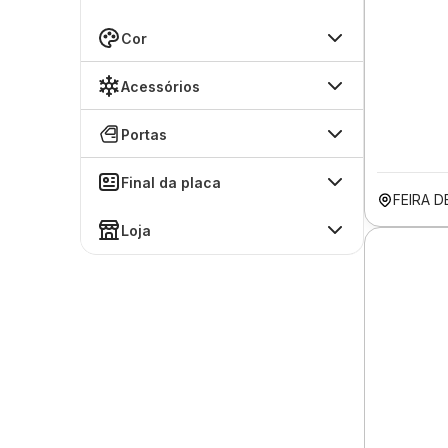
Cor
Acessórios
Portas
Final da placa
FEIRA 
Loja