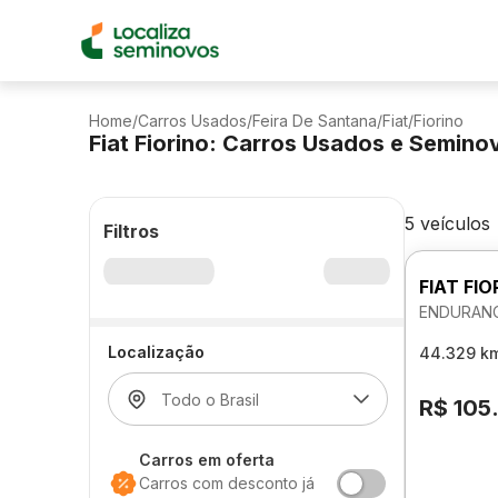
Home
/
Carros Usados
/
Feira De Santana
/
Fiat
/
Fiorino
Fiat Fiorino: Carros Usados e Semin
5 veículos
Filtros
FIAT FIO
ENDURANC
Localização
44.329 k
R$ 105
Carros em oferta
Carros com desconto já