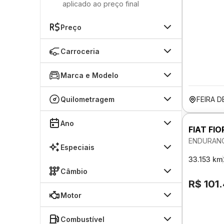
aplicado ao preço final
Preço
Carroceria
Marca e Modelo
Quilometragem
FEIRA 
Ano
FIAT FIO
ENDURANC
Especiais
33.153 km
Câmbio
R$ 101
Motor
Combustível