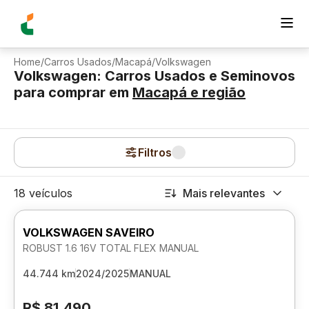
Home
/
Carros Usados
/
Macapá
/
Volkswagen
Volkswagen: Carros Usados e Seminovos
para comprar
em
Macapá
e região
Filtros
18 veículos
Mais relevantes
VOLKSWAGEN SAVEIRO
ROBUST 1.6 16V TOTAL FLEX MANUAL
44.744 km
2024/2025
MANUAL
R$ 81.490