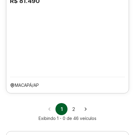
R$ 81.490
MACAPÁ/AP
1
2
Exibindo
1 - 0
de
46
veículos