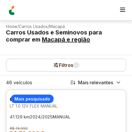
Home
/
Carros Usados
/
Macapá
Carros Usados e Seminovos para
comprar
em
Macapá
e região
Filtros
46 veículos
Mais relevantes
CHEVROLET ONIX
Mais pesquisado
LT 1.0 12V FLEX MANUAL
41.129 km
2024/2025
MANUAL
R$ 74.990