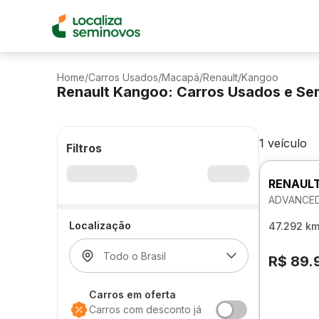
Home
/
Carros Usados
/
Macapá
/
Renault
/
Kangoo
Renault Kangoo: Carros Usados e Se
1 veículo
Filtros
RENAUL
ADVANCED
Localização
47.292 k
R$ 89.
Carros em oferta
Carros com desconto já