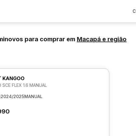
C
minovos para comprar
em
Macapá
e região
T KANGOO
 SCE FLEX 1.6 MANUAL
m
2024/2025
MANUAL
990