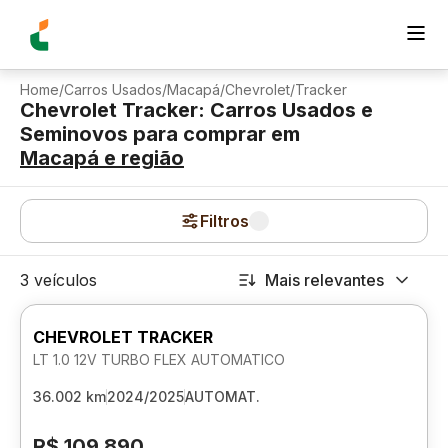
Home
/
Carros Usados
/
Macapá
/
Chevrolet
/
Tracker
Chevrolet Tracker: Carros Usados e
Seminovos para comprar
em
Macapá
e região
Filtros
3 veículos
Mais relevantes
CHEVROLET TRACKER
LT 1.0 12V TURBO FLEX AUTOMATICO
36.002 km
2024/2025
AUTOMAT.
R$ 109.890