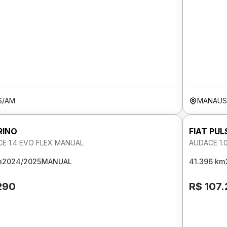
S/AM
MANAUS
RINO
FIAT PUL
E 1.4 EVO FLEX MANUAL
AUDACE 1.
m
2024/2025
MANUAL
41.396 km
290
R$ 107