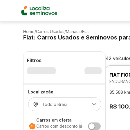
Home
/
Carros Usados
/
Manaus
/
Fiat
Fiat: Carros Usados e Seminovos par
42 veículo
Filtros
FIAT FIO
ENDURANC
Localização
35.503 km
R$ 100
Carros em oferta
Carros com desconto já