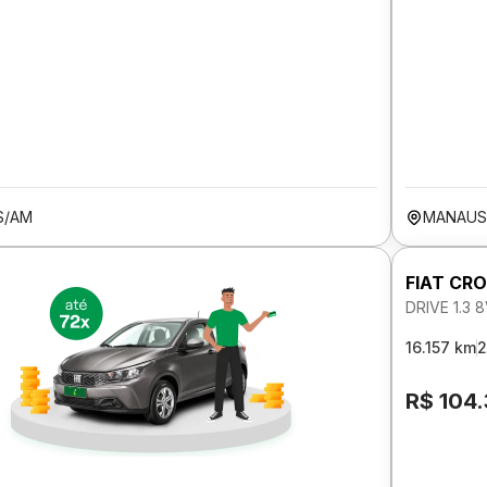
S/AM
MANAUS
FIAT CR
DRIVE 1.3
16.157 km
2
R$ 104