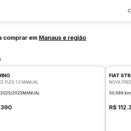
C
a comprar
em
Manaus
e região
s
RINO
FIAT ST
E FLEX 1.3 MANUAL
NOVA FREE
2025/2025
MANUAL
30.689 km
.390
R$ 112.