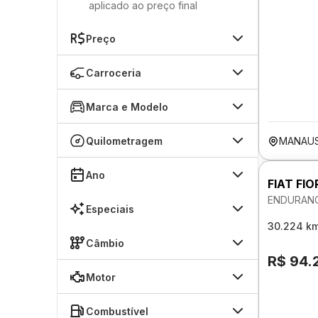
aplicado ao preço final
Preço
Carroceria
Marca e Modelo
Quilometragem
MANAU
Ano
FIAT FIO
ENDURANC
Especiais
30.224 k
Câmbio
R$ 94.
Motor
Combustível