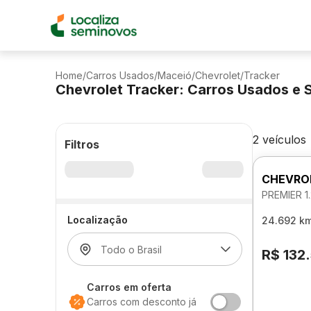
Home
/
Carros Usados
/
Maceió
/
Chevrolet
/
Tracker
Chevrolet Tracker: Carros Usados e
2 veículos
Filtros
CHEVRO
PREMIER 
Localização
24.692 k
R$ 132
Carros em oferta
Carros com desconto já