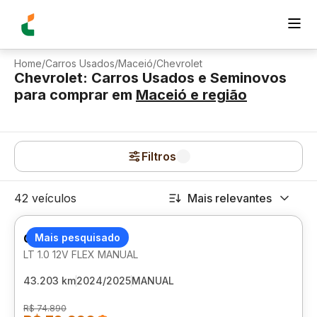
Home
/
Carros Usados
/
Maceió
/
Chevrolet
Chevrolet: Carros Usados e Seminovos
para comprar
em
Maceió
e região
Filtros
42 veículos
Mais relevantes
CHEVROLET ONIX
Mais pesquisado
LT 1.0 12V FLEX MANUAL
43.203 km
2024/2025
MANUAL
R$ 74.890