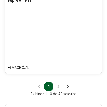
R$ 88.190
MACEIÓ/AL
1
2
Exibindo
1 - 0
de
42
veículos