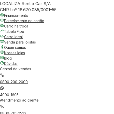
LOCALIZA Rent a Car S/A
CNPJ nº 16.670.085/0001-55
Financiamento
Parcelamento no cartão
Carro na troca
Tabela Fipe
Carro Ideal
Venda para lojistas
Quem somos
Nossas lojas
Blog
Dúvidas
Central de vendas
0800-200-2000
4000-1695
Atendimento ao cliente
0800-701-2523