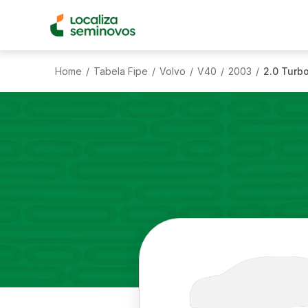
Home
Tabela Fipe
Volvo
V40
2003
2.0 Turb
/
/
/
/
/