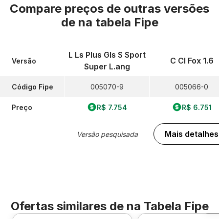
Compare preços de outras versões
de
na tabela Fipe
L Ls Plus Gls S Sport
C Cl Fox 1.6
Versão
Super L.ang
Código Fipe
005070-9
005066-0
Preço
R$ 7.754
R$ 6.751
Mais detalhes
Versão pesquisada
Ofertas similares de
na Tabela Fipe
F