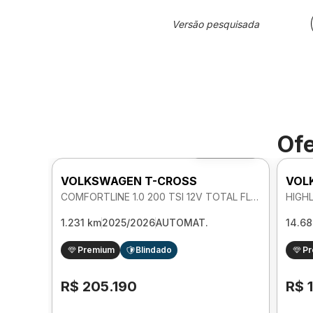
Versão pesquisada
Ofe
Foto 360º
VOLKSWAGEN T-CROSS
VOL
COMFORTLINE 1.0 200 TSI 12V TOTAL FLEX AUTOMATICO
1.231 km
2025/2026
AUTOMAT.
14.6
Premium
Blindado
P
R$ 205.190
R$ 