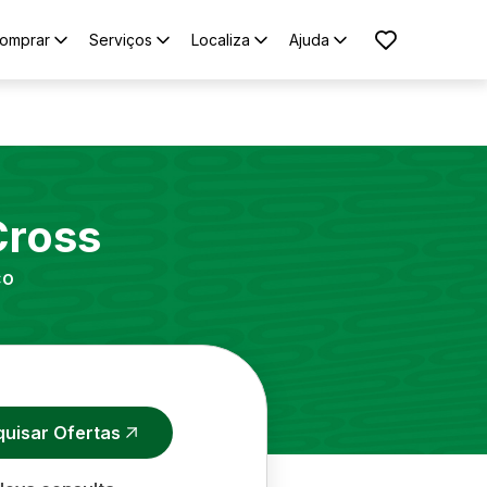
omprar
Serviços
Localiza
Ajuda
Cross
co
quisar Ofertas