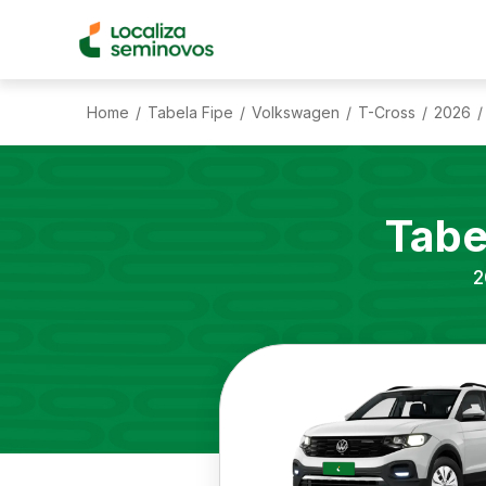
Home
Tabela Fipe
Volkswagen
T-Cross
2026
/
/
/
/
/
Tabe
2