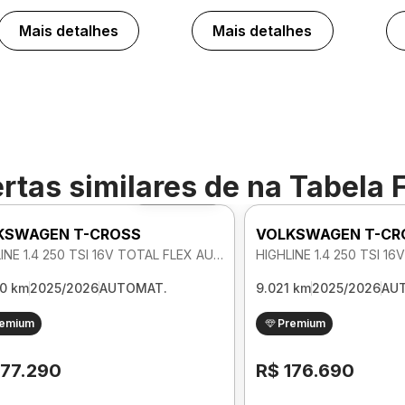
Mais detalhes
Mais detalhes
rtas similares de
na Tabela 
Foto 360º
KSWAGEN T-CROSS
VOLKSWAGEN T-CR
HIGHLINE 1.4 250 TSI 16V TOTAL FLEX AUTOMATICO
80 km
2025/2026
AUTOMAT.
9.021 km
2025/2026
AU
remium
Premium
177.290
R$ 176.690