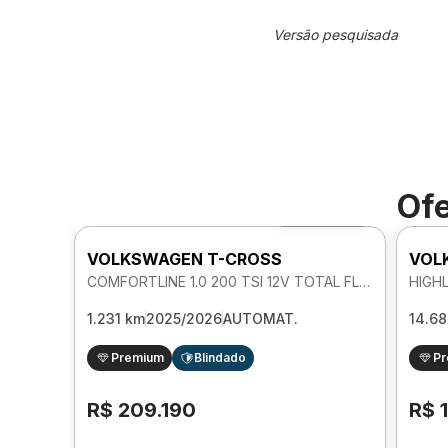
Versão pesquisada
Ofe
Foto 360º
VOLKSWAGEN T-CROSS
VOL
COMFORTLINE 1.0 200 TSI 12V TOTAL FLEX AUTOMATICO
1.231 km
2025/2026
AUTOMAT.
14.6
Premium
Blindado
P
R$ 209.190
R$ 