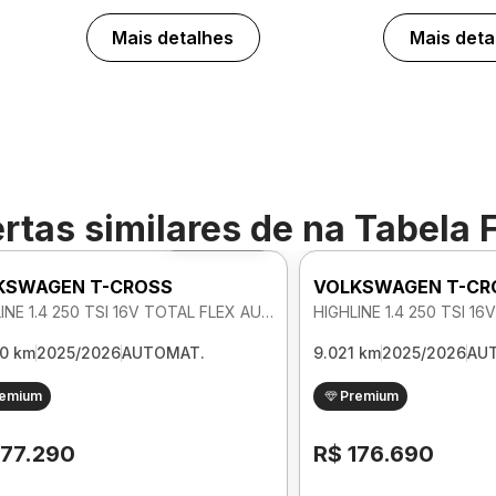
Mais detalhes
Mais deta
rtas similares de
na Tabela 
Foto 360º
KSWAGEN T-CROSS
VOLKSWAGEN T-CR
HIGHLINE 1.4 250 TSI 16V TOTAL FLEX AUTOMATICO
80 km
2025/2026
AUTOMAT.
9.021 km
2025/2026
AU
remium
Premium
177.290
R$ 176.690