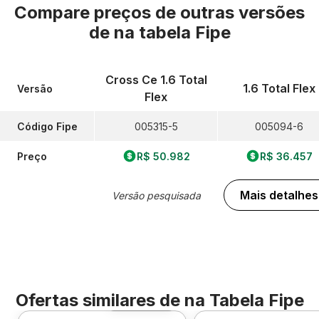
Compare preços de outras versões
de
na tabela Fipe
Cross Ce 1.6 Total
1.6 Total Flex
Versão
Flex
Código Fipe
005315-5
005094-6
Preço
R$ 50.982
R$ 36.457
Mais detalhes
Versão pesquisada
Ofertas similares de
na Tabela Fipe
Foto 360º