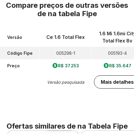
Compare preços de outras versões
de
na tabela Fipe
1.6 Mi 1.6mi Cit
Ce 1.6 Total Flex
Versão
Total Flex 8v
Código Fipe
005298-1
005193-4
Preço
R$ 37.253
R$ 35.647
Mais detalhes
Versão pesquisada
Ofertas similares de
na Tabela Fipe
Foto 360º