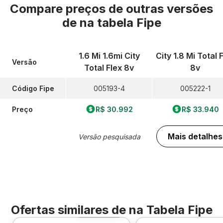
Compare preços de outras versões
de
na tabela Fipe
1.6 Mi 1.6mi City
City 1.8 Mi Total 
Versão
Total Flex 8v
8v
Código Fipe
005193-4
005222-1
Preço
R$ 30.992
R$ 33.940
Mais detalhes
Versão pesquisada
Ofertas similares de
na Tabela Fipe
Foto 360º