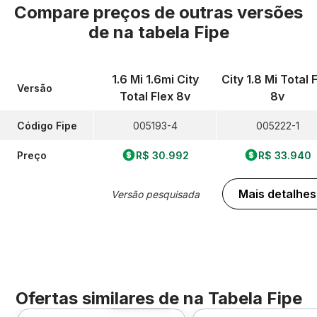
Compare preços de outras versões
de
na tabela Fipe
1.6 Mi 1.6mi City
City 1.8 Mi Total 
Versão
Total Flex 8v
8v
Código Fipe
005193-4
005222-1
Preço
R$ 30.992
R$ 33.940
Mais detalhes
Versão pesquisada
Ofertas similares de
na Tabela Fipe
Foto 360º