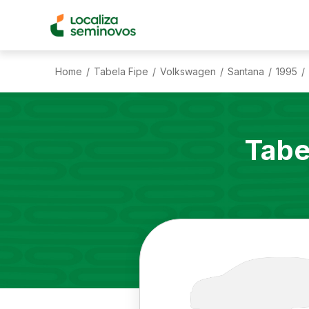
Home
Tabela Fipe
Volkswagen
Santana
1995
/
/
/
/
/
Tabe