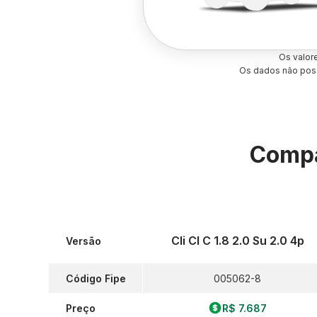
Os valor
Os dados não poss
Compa
Cli Cl C 1.8 2.0 Su 2.0 4p
Versão
Código Fipe
005062-8
Preço
R$ 7.687