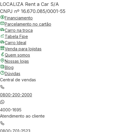
LOCALIZA Rent a Car S/A
CNPJ nº 16.670.085/0001-55
Financiamento
Parcelamento no cartão
Carro na troca
Tabela Fipe
Carro Ideal
Venda para lojistas
Quem somos
Nossas lojas
Blog
Dúvidas
Central de vendas
0800-200-2000
4000-1695
Atendimento ao cliente
0800-701-2523