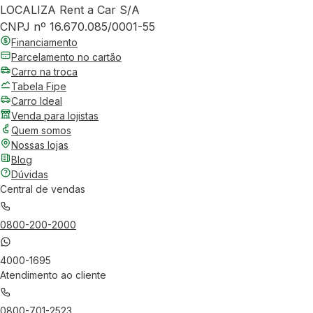
LOCALIZA Rent a Car S/A
CNPJ nº 16.670.085/0001-55
Financiamento
Parcelamento no cartão
Carro na troca
Tabela Fipe
Carro Ideal
Venda para lojistas
Quem somos
Nossas lojas
Blog
Dúvidas
Central de vendas
0800-200-2000
4000-1695
Atendimento ao cliente
0800-701-2523