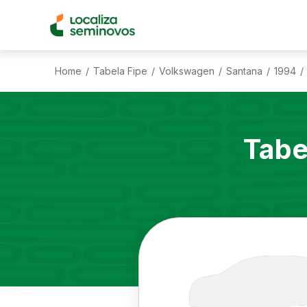
Home
Tabela Fipe
Volkswagen
Santana
1994
/
/
/
/
/
Tabe