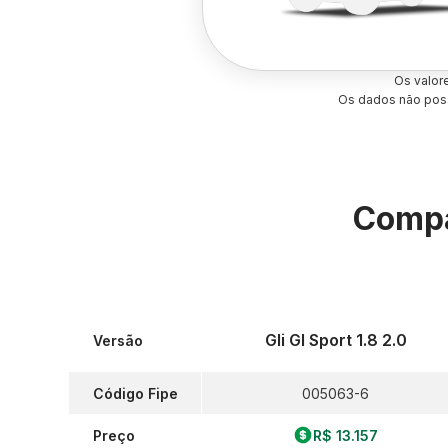
Os valor
Os dados não poss
Compa
Gli Gl Sport 1.8 2.0
Versão
Código Fipe
005063-6
Preço
R$ 13.157