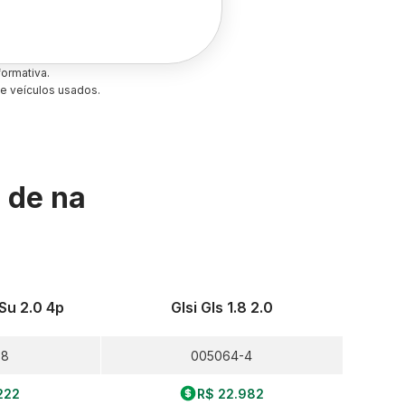
ormativa.
e veículos usados.
s de
na
 Su 2.0 4p
Glsi Gls 1.8 2.0
-8
005064-4
222
R$ 22.982