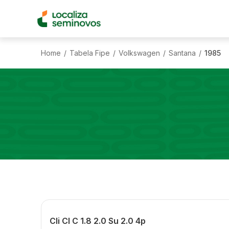
Home
Tabela Fipe
Volkswagen
Santana
1985
/
/
/
/
Cli Cl C 1.8 2.0 Su 2.0 4p