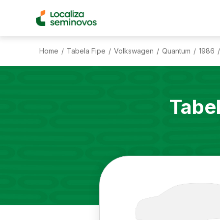
Home
Tabela Fipe
Volkswagen
Quantum
1986
/
/
/
/
/
Tabe