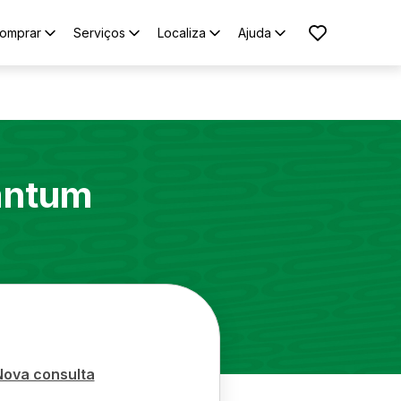
omprar
Serviços
Localiza
Ajuda
antum
Nova consulta