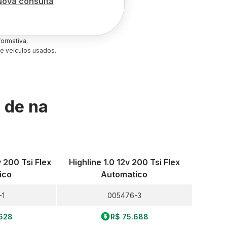
Nova consulta
ormativa.
e veículos usados.
s de
na
v 200 Tsi Flex
Highline 1.0 12v 200 Tsi Flex
ico
Automatico
-1
005476-3
628
R$ 75.688