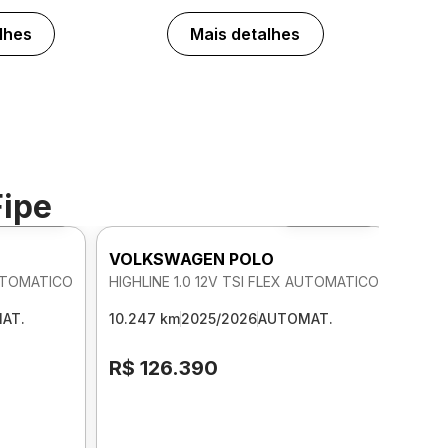
lhes
Mais detalhes
Fipe
Foto 360º
Foto 360º
VOLKSWAGEN POLO
AUTOMATICO
HIGHLINE 1.0 12V TSI FLEX AUTOMATICO
AT.
10.247 km
2025/2026
AUTOMAT.
R$ 126.390