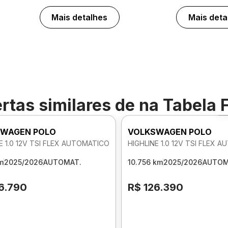
Mais detalhes
Mais deta
rtas similares de
na Tabela 
WAGEN POLO
VOLKSWAGEN POLO
E 1.0 12V TSI FLEX AUTOMATICO
HIGHLINE 1.0 12V TSI FLEX 
m
2025/2026
AUTOMAT.
10.756 km
2025/2026
AUTOM
6.790
R$ 126.390