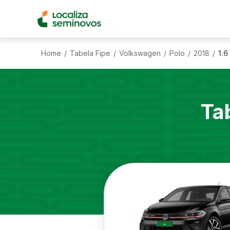
Home
Tabela Fipe
Volkswagen
Polo
2018
1.6
/
/
/
/
/
Ta