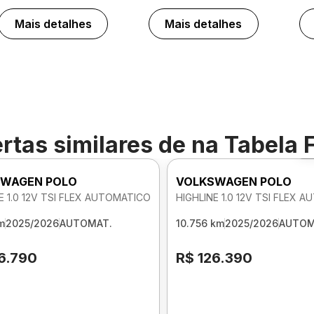
Mais detalhes
Mais detalhes
rtas similares de
na Tabela 
WAGEN POLO
VOLKSWAGEN POLO
E 1.0 12V TSI FLEX AUTOMATICO
HIGHLINE 1.0 12V TSI FLEX 
m
2025/2026
AUTOMAT.
10.756 km
2025/2026
AUTOM
6.790
R$ 126.390