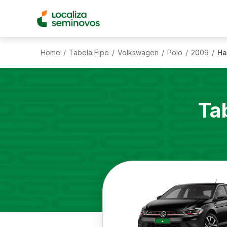
Home
Tabela Fipe
Volkswagen
Polo
2009
Ha
/
/
/
/
/
Ta