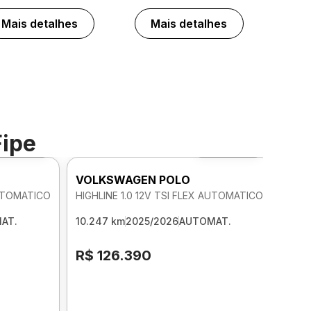
Mais detalhes
Mais detalhes
Fipe
Foto 360º
Foto 360º
VOLKSWAGEN POLO
AUTOMATICO
HIGHLINE 1.0 12V TSI FLEX AUTOMATICO
AT.
10.247 km
2025/2026
AUTOMAT.
R$ 126.390