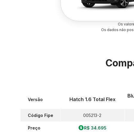
Os valor
Os dados não poss
Compa
Bl
Hatch 1.6 Total Flex
Versão
Código Fipe
005213-2
Preço
R$ 34.695