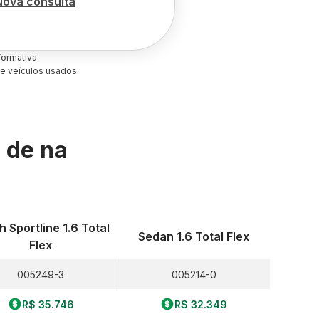
Nova consulta
ormativa.
e veículos usados.
s de
na
 Sportline 1.6 Total
Sedan 1.6 Total Flex
Flex
005249-3
005214-0
R$ 35.746
R$ 32.349