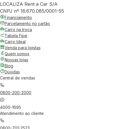
LOCALIZA Rent a Car S/A
CNPJ nº 16.670.085/0001-55
Financiamento
Parcelamento no cartão
Carro na troca
Tabela Fipe
Carro Ideal
Venda para lojistas
Quem somos
Nossas lojas
Blog
Dúvidas
Central de vendas
0800-200-2000
4000-1695
Atendimento ao cliente
0800-701-2523