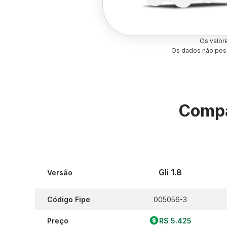
Os valor
Os dados não poss
Compa
Gli 1.8
Versão
Código Fipe
005056-3
Preço
R$ 5.425