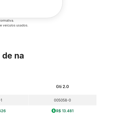
ormativa.
e veículos usados.
s de
na
0
Gti 2.0
-1
005058-0
626
R$ 13.481