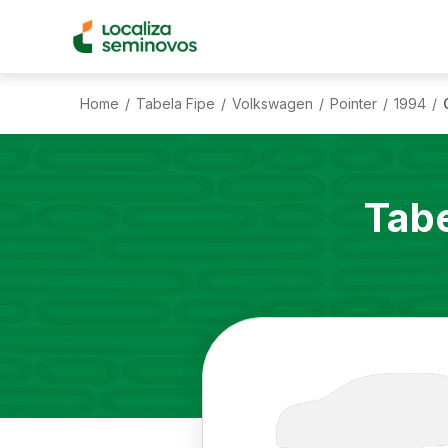
Home
Tabela Fipe
Volkswagen
Pointer
1994
/
/
/
/
/
Tabe