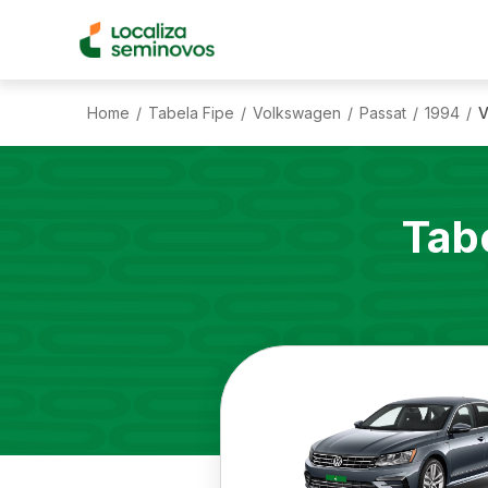
Home
Tabela Fipe
Volkswagen
Passat
1994
V
/
/
/
/
/
Tab