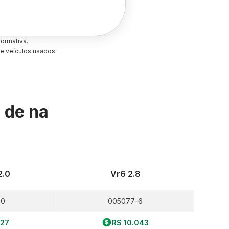
ormativa.
e veículos usados.
s de
na
2.0
Vr6 2.8
-0
005077-6
827
R$ 10.043