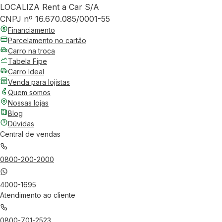
LOCALIZA Rent a Car S/A
CNPJ nº 16.670.085/0001-55
Financiamento
Parcelamento no cartão
Carro na troca
Tabela Fipe
Carro Ideal
Venda para lojistas
Quem somos
Nossas lojas
Blog
Dúvidas
Central de vendas
0800-200-2000
4000-1695
Atendimento ao cliente
0800-701-2523