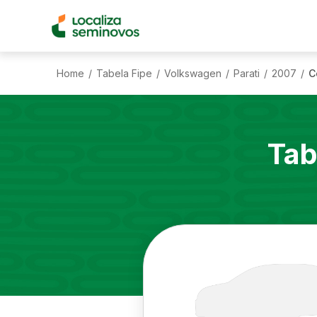
Home
Tabela Fipe
Volkswagen
Parati
2007
C
/
/
/
/
/
Tab