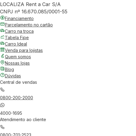
LOCALIZA Rent a Car S/A
CNPJ nº 16.670.085/0001-55
Financiamento
Parcelamento no cartão
Carro na troca
Tabela Fipe
Carro Ideal
Venda para lojistas
Quem somos
Nossas lojas
Blog
Dúvidas
Central de vendas
0800-200-2000
4000-1695
Atendimento ao cliente
0800-701-2523