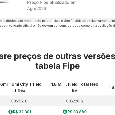
Preço Fipe atualizado em
Ago/2026
es exibidos são meramente referenciais e têm finalidade exclusivamente inf
uem validade oficial e não devem ser considerados como uma avaliação d
re preços de outras versõe
tabela Fipe
.6mi 1.6mi City T.field
1.8 Mi T. Field Total Flex
1.8
T.flex
8v
005192-6
005220-5
R$ 32.301
R$ 33.880