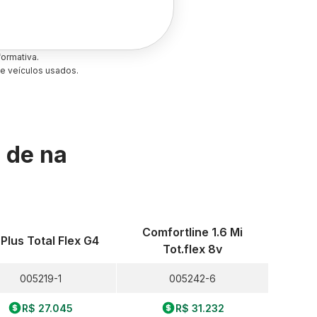
ormativa.
e veículos usados.
s de
na
Comfortline 1.6 Mi
 Plus Total Flex G4
Tot.flex 8v
005219-1
005242-6
R$ 27.045
R$ 31.232