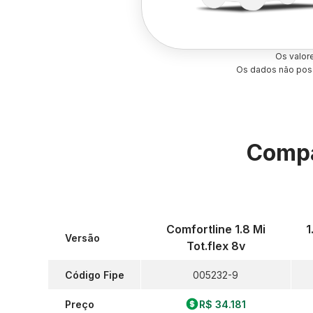
Os valor
Os dados não poss
Compa
Comfortline 1.8 Mi
1
Versão
Tot.flex 8v
Código Fipe
005232-9
Preço
R$ 34.181