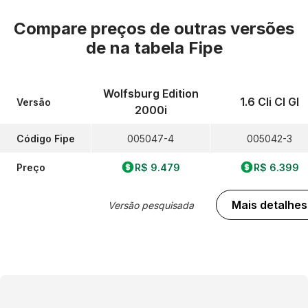
Compare preços de outras versões
de
na tabela Fipe
Wolfsburg Edition
1.6 Cli Cl Gl
Versão
2000i
Código Fipe
005047-4
005042-3
Preço
R$ 9.479
R$ 6.399
Mais detalhes
Versão pesquisada