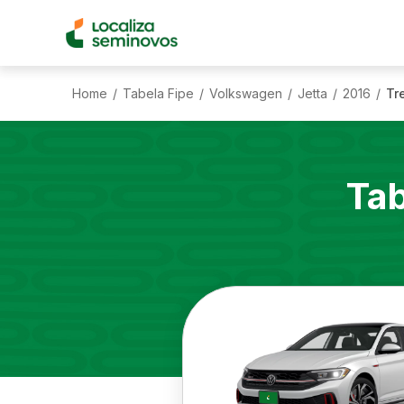
Home
Tabela Fipe
Volkswagen
Jetta
2016
Tr
/
/
/
/
/
Tab