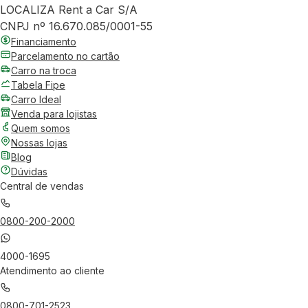
LOCALIZA Rent a Car S/A
CNPJ nº 16.670.085/0001-55
Financiamento
Parcelamento no cartão
Carro na troca
Tabela Fipe
Carro Ideal
Venda para lojistas
Quem somos
Nossas lojas
Blog
Dúvidas
Central de vendas
0800-200-2000
4000-1695
Atendimento ao cliente
0800-701-2523