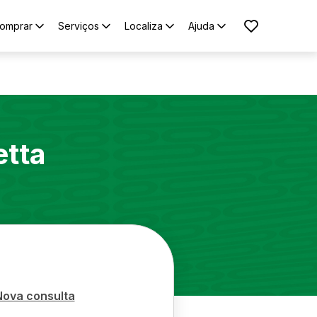
omprar
Serviços
Localiza
Ajuda
etta
Nova consulta