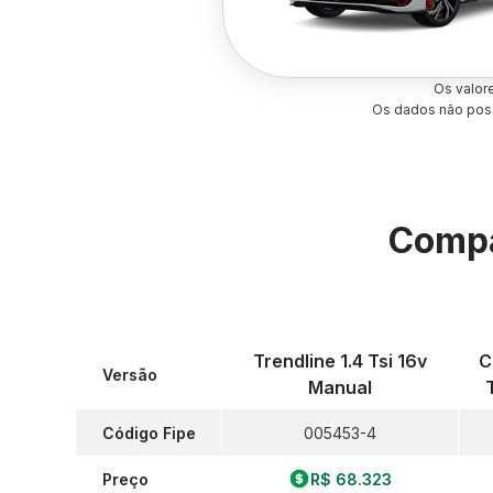
Os valor
Os dados não poss
Compa
Trendline 1.4 Tsi 16v
C
Versão
Manual
Código Fipe
005453-4
Preço
R$ 68.323