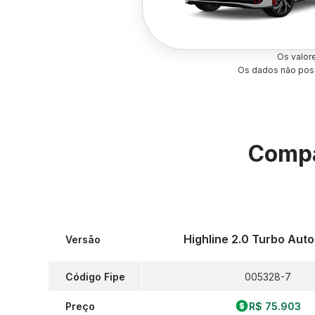
Os valor
Os dados não poss
Compa
Highline 2.0 Turbo Aut
Versão
Código Fipe
005328-7
Preço
R$ 75.903