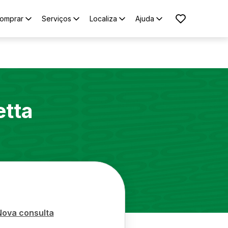
omprar
Serviços
Localiza
Ajuda
etta
Nova consulta