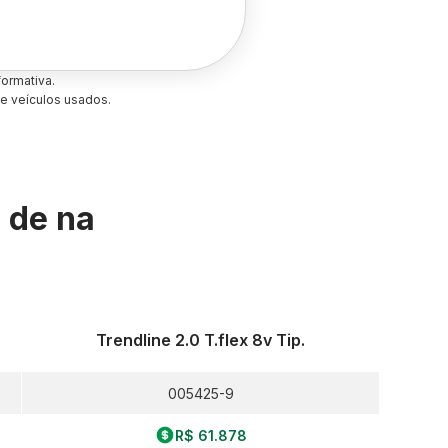
ormativa.
e veículos usados.
s de
na
Trendline 2.0 T.flex 8v Tip.
005425-9
R$ 61.878