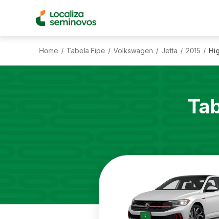
Home
Tabela Fipe
Volkswagen
Jetta
2015
Hi
/
/
/
/
/
Tab