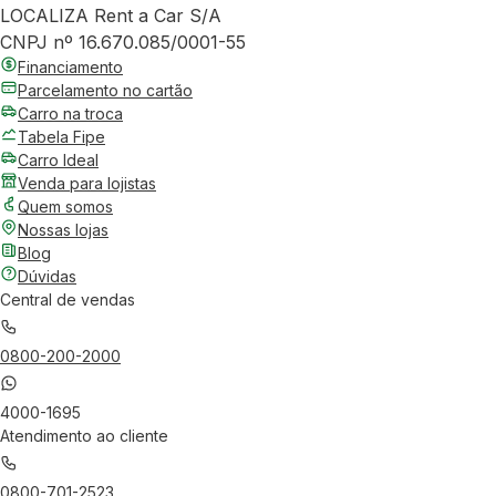
LOCALIZA Rent a Car S/A
CNPJ nº 16.670.085/0001-55
Financiamento
Parcelamento no cartão
Carro na troca
Tabela Fipe
Carro Ideal
Venda para lojistas
Quem somos
Nossas lojas
Blog
Dúvidas
Central de vendas
0800-200-2000
4000-1695
Atendimento ao cliente
0800-701-2523