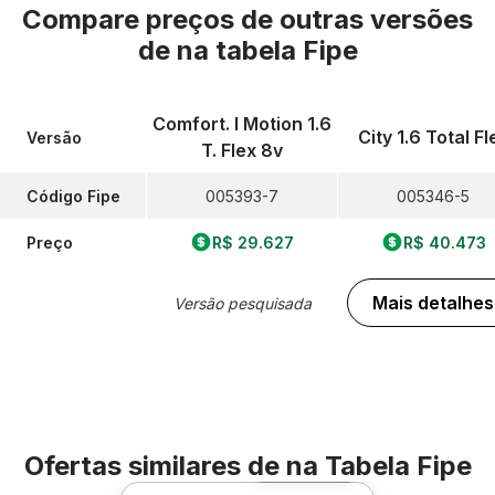
Compare preços de outras versões
de
na tabela Fipe
Comfort. I Motion 1.6
City 1.6 Total Fl
Versão
T. Flex 8v
Código Fipe
005393-7
005346-5
Preço
R$ 29.627
R$ 40.473
Mais detalhes
Versão pesquisada
Ofertas similares de
na Tabela Fipe
Foto 360º