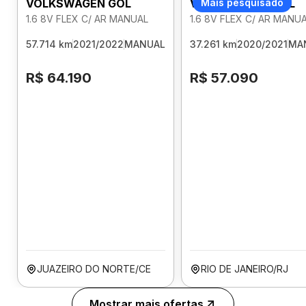
VOLKSWAGEN GOL
VOLKSWAGEN GOL
Mais pesquisado
1.6 8V FLEX C/ AR MANUAL
1.6 8V FLEX C/ AR MANU
57.714 km
2021/2022
MANUAL
37.261 km
2020/2021
MA
R$ 64.190
R$ 57.090
JUAZEIRO DO NORTE/CE
RIO DE JANEIRO/RJ
Mostrar mais ofertas