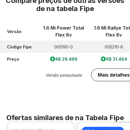
Compare preços de outras versões
de
na tabela Fipe
1.6 Mi Power Total
1.6 Mi Rallye Tot
Versão
Flex 8v
Flex 8v
Código Fipe
005190-0
005210-8
Preço
R$ 29.499
R$ 31.484
Mais detalhes
Versão pesquisada
Ofertas similares de
na Tabela Fipe
Foto 