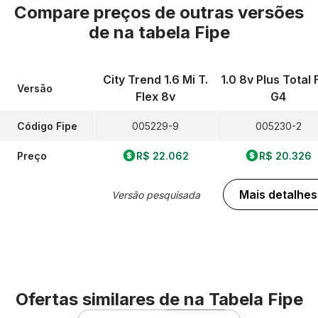
Compare preços de outras versões
de
na tabela Fipe
City Trend 1.6 Mi T.
1.0 8v Plus Total 
Versão
Flex 8v
G4
Código Fipe
005229-9
005230-2
Preço
R$ 22.062
R$ 20.326
Mais detalhes
Versão pesquisada
Ofertas similares de
na Tabela Fipe
Foto 360º