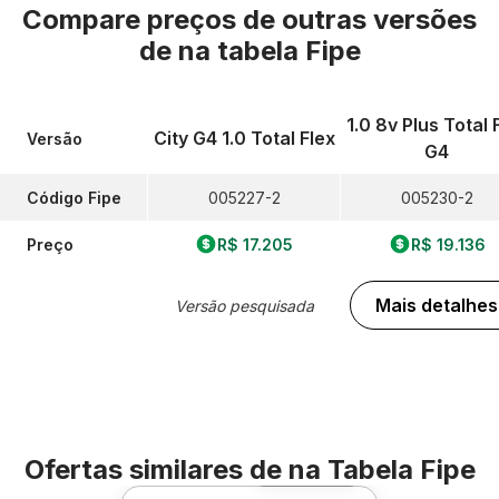
Compare preços de outras versões
de
na tabela Fipe
1.0 8v Plus Total 
City G4 1.0 Total Flex
Versão
G4
Código Fipe
005227-2
005230-2
Preço
R$ 17.205
R$ 19.136
Mais detalhes
Versão pesquisada
Ofertas similares de
na Tabela Fipe
Foto 360º