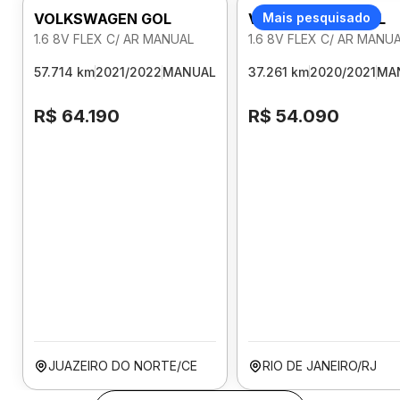
VOLKSWAGEN GOL
VOLKSWAGEN GOL
Mais pesquisado
1.6 8V FLEX C/ AR MANUAL
1.6 8V FLEX C/ AR MANU
57.714 km
2021/2022
MANUAL
37.261 km
2020/2021
MA
R$ 64.190
R$ 54.090
JUAZEIRO DO NORTE/CE
RIO DE JANEIRO/RJ