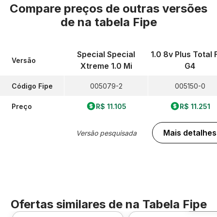
Compare preços de outras versões
de
na tabela Fipe
Special Special
1.0 8v Plus Total 
Versão
Xtreme 1.0 Mi
G4
Código Fipe
005079-2
005150-0
Preço
R$ 11.105
R$ 11.251
Mais detalhes
Versão pesquisada
Ofertas similares de
na Tabela Fipe
Foto 