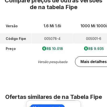
Compare preços de outras versões
de
na tabela Fipe
1.6 Mi 1.6i
1000 Mi 1000i
Versão
Código Fipe
005078-4
005001-6
Preço
R$ 10.018
R$ 9.935
Mais detalhes
Versão pesquisada
Ofertas similares de
na Tabela Fipe
Foto 360º