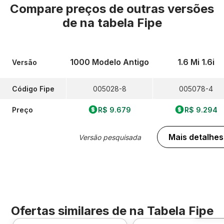
Compare preços de outras versões
de
na tabela Fipe
1000 Modelo Antigo
1.6 Mi 1.6i
Versão
Código Fipe
005028-8
005078-4
Preço
R$ 9.679
R$ 9.294
Mais detalhes
Versão pesquisada
Ofertas similares de
na Tabela Fipe
Foto 