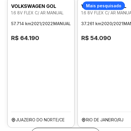
VOLKSWAGEN GOL
VOLKSWAGEN GOL
Mais pesquisado
1.6 8V FLEX C/ AR MANUAL
1.6 8V FLEX C/ AR MANU
57.714 km
2021/2022
MANUAL
37.261 km
2020/2021
MA
R$ 64.190
R$ 54.090
JUAZEIRO DO NORTE/CE
RIO DE JANEIRO/RJ